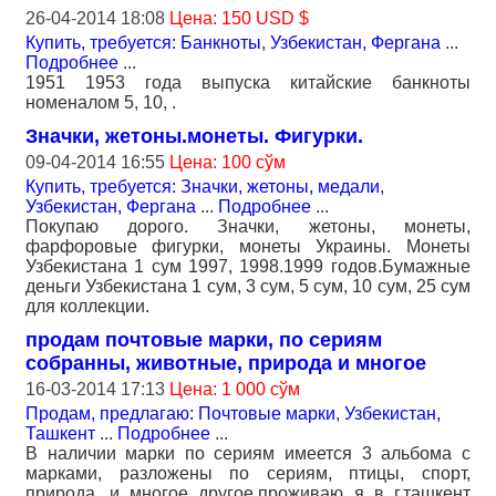
26-04-2014 18:08
Цена: 150 USD $
Купить, требуется: Банкноты
,
Узбекистан, Фергана
...
Подробнее
...
1951 1953 года выпуска китайские банкноты
номеналом 5, 10, .
Значки, жетоны.монеты. Фигурки.
09-04-2014 16:55
Цена: 100 сўм
Купить, требуется: Значки, жетоны, медали
,
Узбекистан, Фергана
...
Подробнее
...
Покупаю дорого. Значки, жетоны, монеты,
фарфоровые фигурки, монеты Украины. Монеты
Узбекистана 1 сум 1997, 1998.1999 годов.Бумажные
деньги Узбекистана 1 сум, 3 сум, 5 сум, 10 сум, 25 сум
для коллекции.
продам почтовые марки, по сериям
собранны, животные, природа и многое
16-03-2014 17:13
Цена: 1 000 сўм
Продам, предлагаю: Почтовые марки
,
Узбекистан,
Ташкент
...
Подробнее
...
В наличии марки по сериям имеется 3 альбома с
марками, разложены по сериям, птицы, спорт,
природа, и многое другое.проживаю я в г.ташкент