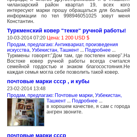
чиланзарский район квартал 19, всех кого
интересуют марки прошу обращаться для большей
информации по тел 998946051025 зовут меня
Константин.
Туркменский ковер "текке" ручной работы!
10-03-2014 07:20
Цена: 1 200 USD $
Продам, предлагаю: Антиквариат, произведения
искусства
,
Узбекистан, Ташкент
...
Подробнее
...
Туркмены говорят:"Дом там, где постелен ковер".На
Востоке ковер ручной работы всегда считался
семейной гордостью и знаком благосостояния.Не
каждая семья могла себе позволить такой ковер.
почтовые марки ссср , и кубы
23-02-2014 13:48
Продам, предлагаю: Почтовые марки
,
Узбекистан,
Ташкент
...
Подробнее
...
в хорошем качестве, я сам с города
ангрен звоните.
почтовые марки ссср