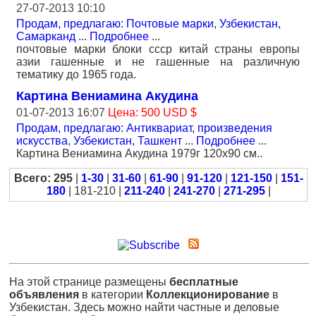
27-07-2013 10:10
Продам, предлагаю: Почтовые марки
,
Узбекистан,
Самарканд
...
Подробнее
...
почтовые марки блоки ссср китай страны европы
азии гашенные и не гашенные на различную
тематику до 1965 года.
Картина Вениамина Акудина
01-07-2013 16:07
Цена: 500 USD $
Продам, предлагаю: Антиквариат, произведения
искусства
,
Узбекистан, Ташкент
...
Подробнее
...
Картина Вениамина Акудина 1979г 120х90 см..
Всего: 295
|
1-30
|
31-60
|
61-90
|
91-120
|
121-150
|
151-
180
| 181-210 |
211-240
|
241-270
|
271-295
|
На этой странице размещены
бесплатные
объявления
в категории
Коллекционирование
в
Узбекистан. Здесь можно найти частные и деловые